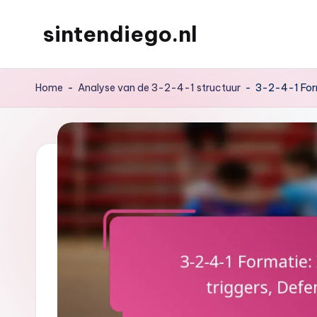
sintendiego.nl
Skip
to
content
Home
-
Analyse van de 3-2-4-1 structuur
-
3-2-4-1 Form