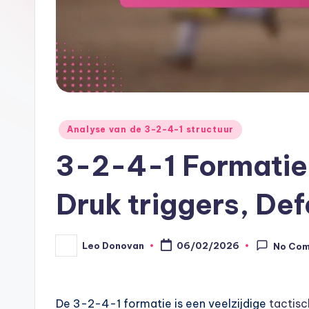
Posted
Analyse van de 3-2-4-1 structuur
in
3-2-4-1 Formatie
Druk triggers, De
Leo Donovan
06/02/2026
No Co
Posted
by
De 3-2-4-1 formatie is een veelzijdige
tactisc