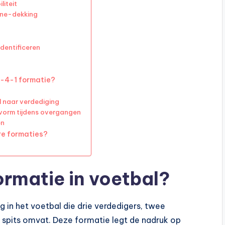
iteit
one-dekking
dentificeren
2-4-1 formatie?
 naar verdediging
 vorm tijdens overgangen
en
re formaties?
ormatie in voetbal?
g in het voetbal die drie verdedigers, twee
n spits omvat. Deze formatie legt de nadruk op