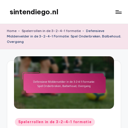
sintendiego.nl
Skip
to
content
Home
-
Spelerrollen in de 3-2-4-1 formatie
-
Defensieve
Middenvelder in de 3-2-4-1 Formatie: Spel Onderbreken, Balbehoud,
Overgang
Posted
Spelerrollen in de 3-2-4-1 formatie
in