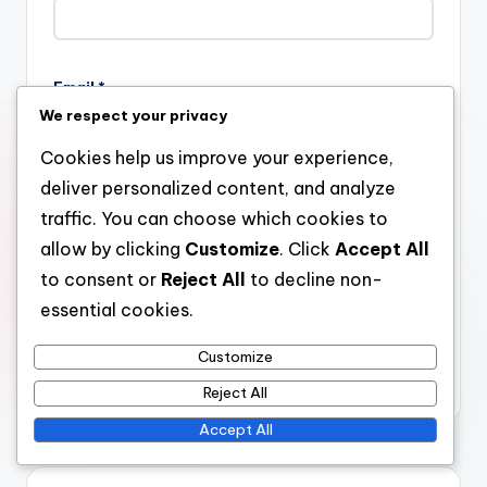
Email
*
We respect your privacy
Cookies help us improve your experience,
deliver personalized content, and analyze
Website
traffic. You can choose which cookies to
allow by clicking
Customize
. Click
Accept All
to consent or
Reject All
to decline non-
Save my name, email, and website in this browser for the
essential cookies.
next time I comment.
Customize
Reject All
Accept All