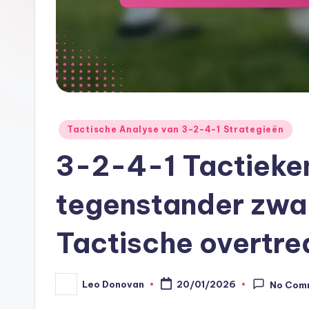
Posted
Tactische Analyse van 3-2-4-1 Strategieën
in
3-2-4-1 Tactieken
tegenstander zwa
Tactische overtre
Leo Donovan
20/01/2026
No Com
Posted
by