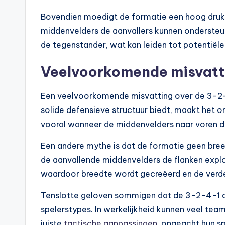
Bovendien moedigt de formatie een hoog druk
middenvelders de aanvallers kunnen ondersteun
de tegenstander, wat kan leiden tot potentiële
Veelvoorkomende misvatti
Een veelvoorkomende misvatting over de 3-2-4
solide defensieve structuur biedt, maakt het o
vooral wanneer de middenvelders naar voren 
Een andere mythe is dat de formatie geen breed
de aanvallende middenvelders de flanken explo
waardoor breedte wordt gecreëerd en de verde
Tenslotte geloven sommigen dat de 3-2-4-1 al
spelerstypes. In werkelijkheid kunnen veel te
juiste
tactische aanpassingen
, ongeacht hun sp