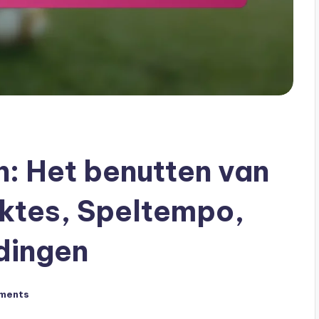
: Het benutten van
ktes, Speltempo,
dingen
ments