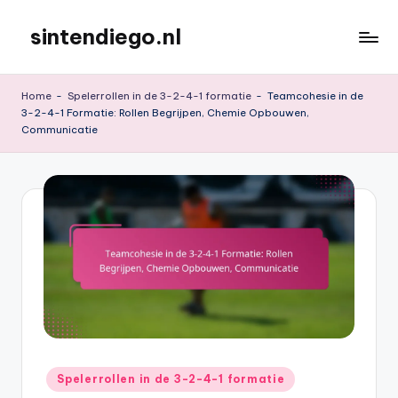
sintendiego.nl
Skip
to
content
Home
-
Spelerrollen in de 3-2-4-1 formatie
-
Teamcohesie in de
3-2-4-1 Formatie: Rollen Begrijpen, Chemie Opbouwen,
Communicatie
Posted
Spelerrollen in de 3-2-4-1 formatie
in