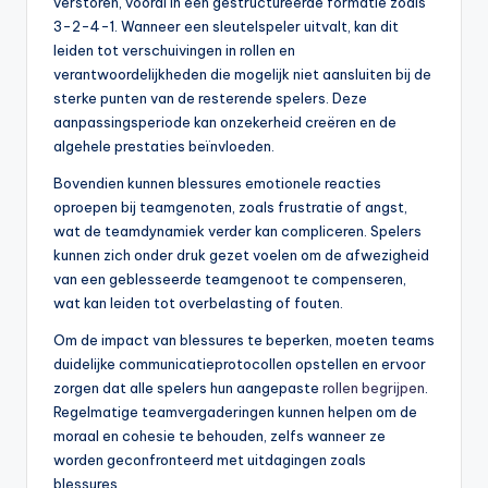
verstoren, vooral in een gestructureerde formatie zoals
3-2-4-1. Wanneer een sleutelspeler uitvalt, kan dit
leiden tot verschuivingen in rollen en
verantwoordelijkheden die mogelijk niet aansluiten bij de
sterke punten van de resterende spelers. Deze
aanpassingsperiode kan onzekerheid creëren en de
algehele prestaties beïnvloeden.
Bovendien kunnen blessures emotionele reacties
oproepen bij teamgenoten, zoals frustratie of angst,
wat de teamdynamiek verder kan compliceren. Spelers
kunnen zich onder druk gezet voelen om de afwezigheid
van een geblesseerde teamgenoot te compenseren,
wat kan leiden tot overbelasting of fouten.
Om de impact van blessures te beperken, moeten teams
duidelijke communicatieprotocollen opstellen en ervoor
zorgen dat alle spelers hun aangepaste
rollen begrijpen
.
Regelmatige teamvergaderingen kunnen helpen om de
moraal en cohesie te behouden, zelfs wanneer ze
worden geconfronteerd met uitdagingen zoals
blessures.