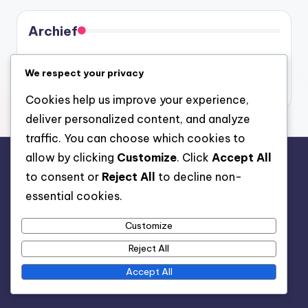
Archief
February 2026
We respect your privacy
January 2026
Cookies help us improve your experience,
deliver personalized content, and analyze
traffic. You can choose which cookies to
allow by clicking
Customize
. Click
Accept All
Juridisch
to consent or
Reject All
to decline non-
essential cookies.
Privacybeleid
Over ons
Customize
Neem contact met ons op
Reject All
Algemene voorwaarden
Accept All
Cookies en tracking