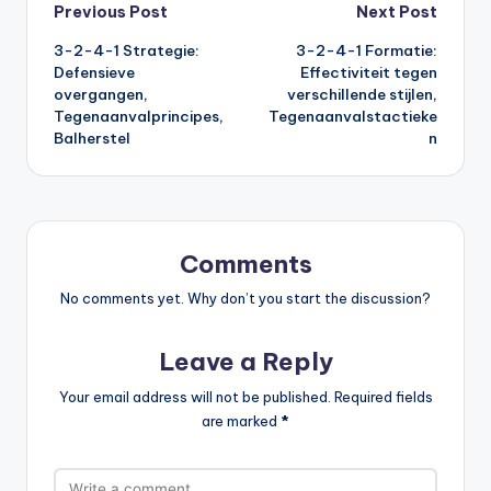
Post
Previous Post
Next Post
3-2-4-1 Strategie:
3-2-4-1 Formatie:
navigation
Defensieve
Effectiviteit tegen
overgangen,
verschillende stijlen,
Tegenaanvalprincipes,
Tegenaanvalstactieke
Balherstel
n
Comments
No comments yet. Why don’t you start the discussion?
Leave a Reply
Your email address will not be published.
Required fields
are marked
*