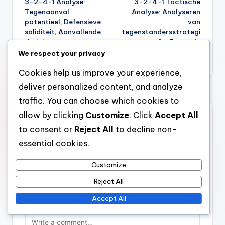
3-2-4-1 Analyse:
3-2-4-1 Tactische
navigation
Tegenaanval
Analyse: Analyseren
potentieel, Defensieve
van
soliditeit, Aanvallende
tegenstandersstrategi
dreigingen
eën, Formatie
tegenstrategieën,
We respect your privacy
Wedstrijdresultaten
Cookies help us improve your experience,
deliver personalized content, and analyze
traffic. You can choose which cookies to
allow by clicking
Customize
. Click
Accept All
Comments
to consent or
Reject All
to decline non-
No comments yet. Why don’t you start the discussion?
essential cookies.
Leave a Reply
Customize
Your email address will not be published.
Required fields
Reject All
are marked
*
Accept All