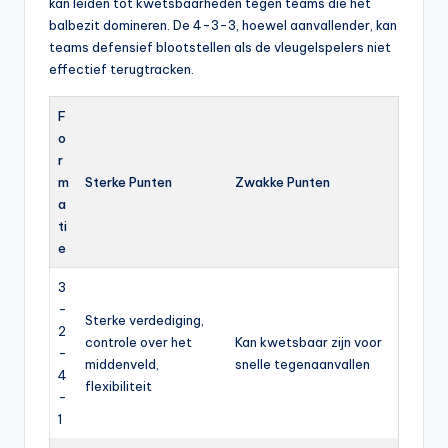
kan leiden tot kwetsbaarheden tegen teams die het
balbezit domineren. De 4-3-3, hoewel aanvallender, kan
teams defensief blootstellen als de vleugelspelers niet
effectief terugtracken.
F
o
r
m
Sterke Punten
Zwakke Punten
a
ti
e
3
-
Sterke verdediging,
2
controle over het
Kan kwetsbaar zijn voor
-
middenveld,
snelle tegenaanvallen
4
flexibiliteit
-
1