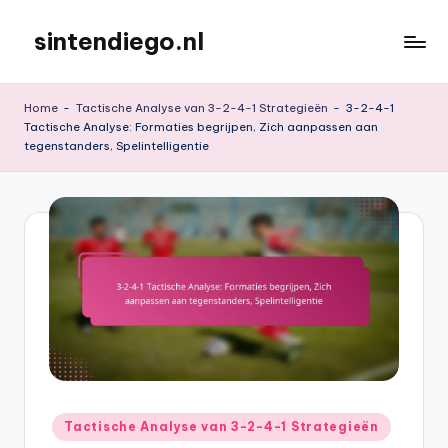
sintendiego.nl
Skip
to
content
Home
-
Tactische Analyse van 3-2-4-1 Strategieën
-
3-2-4-1
Tactische Analyse: Formaties begrijpen, Zich aanpassen aan
tegenstanders, Spelintelligentie
Posted
Tactische Analyse van 3-2-4-1 Strategieën
in