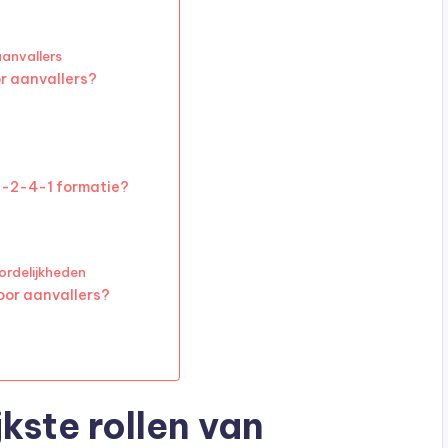
aanvallers
r aanvallers?
 3-2-4-1 formatie?
ordelijkheden
oor aanvallers?
jkste rollen van