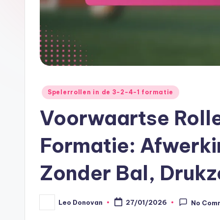
Posted
Spelerrollen in de 3-2-4-1 formatie
in
Voorwaartse Rolle
Formatie: Afwerk
Zonder Bal, Drukz
Leo Donovan
27/01/2026
No Com
Posted
by