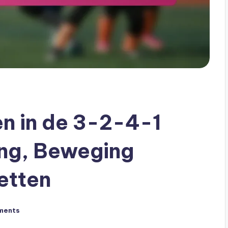
n in de 3-2-4-1
ing, Beweging
etten
ments