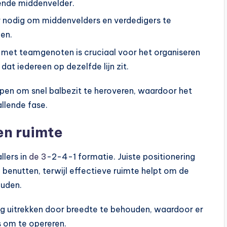
ende middenvelder.
 nodig om middenvelders en verdedigers te
len.
met teamgenoten is cruciaal voor het organiseren
at iedereen op dezelfde lijn zit.
lpen om snel balbezit te heroveren, waardoor het
llende fase.
en ruimte
llers in
de 3
-2-4-1 formatie. Juiste positionering
e benutten, terwijl effectieve ruimte helpt om de
ouden.
ng uitrekken door breedte te behouden, waardoor er
 om te opereren.