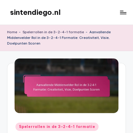
sintendiego.nl
Skip
to
content
Home
-
Spelerrollen in de 3-2-4-1 formatie
-
Aanvallende
Middenvelder Rol in de 3-2-4-1 Formatie: Creativiteit, Visie,
Doelpunten Scoren
Posted
Spelerrollen in de 3-2-4-1 formatie
in