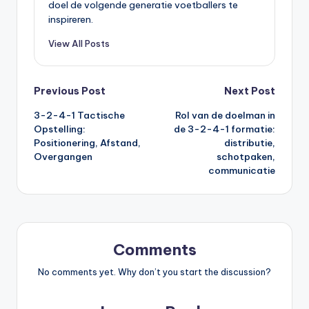
doel de volgende generatie voetballers te
inspireren.
View All Posts
Post
Previous Post
Next Post
3-2-4-1 Tactische
Rol van de doelman in
navigation
Opstelling:
de 3-2-4-1 formatie:
Positionering, Afstand,
distributie,
Overgangen
schotpaken,
communicatie
Comments
No comments yet. Why don’t you start the discussion?