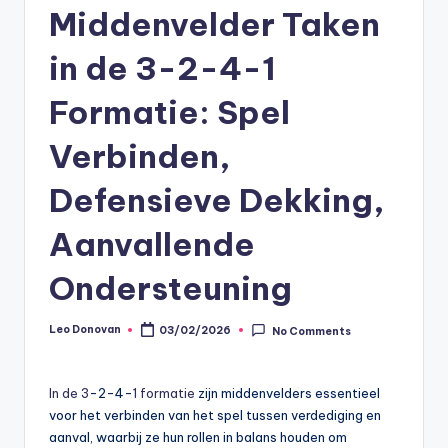
Middenvelder Taken
in de 3-2-4-1
Formatie: Spel
Verbinden,
Defensieve Dekking,
Aanvallende
Ondersteuning
Leo Donovan
03/02/2026
No Comments
Posted
by
In de 3
-2-4-
1 formatie
zijn middenvelders essentieel
voor het verbinden van het spel tussen verdediging en
aanval, waarbij ze hun rollen in balans houden om