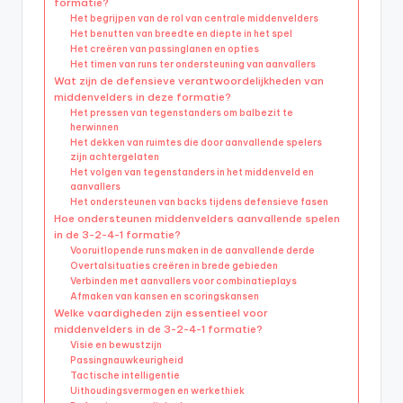
formatie?
Het begrijpen van de rol van centrale middenvelders
Het benutten van breedte en diepte in het spel
Het creëren van passinglanen en opties
Het timen van runs ter ondersteuning van aanvallers
Wat zijn de defensieve verantwoordelijkheden van
middenvelders in deze formatie?
Het pressen van tegenstanders om balbezit te
herwinnen
Het dekken van ruimtes die door aanvallende spelers
zijn achtergelaten
Het volgen van tegenstanders in het middenveld en
aanvallers
Het ondersteunen van backs tijdens defensieve fasen
Hoe ondersteunen middenvelders aanvallende spelen
in de 3-2-4-1 formatie?
Vooruitlopende runs maken in de aanvallende derde
Overtalsituaties creëren in brede gebieden
Verbinden met aanvallers voor combinatieplays
Afmaken van kansen en scoringskansen
Welke vaardigheden zijn essentieel voor
middenvelders in de 3-2-4-1 formatie?
Visie en bewustzijn
Passingnauwkeurigheid
Tactische intelligentie
Uithoudingsvermogen en werkethiek