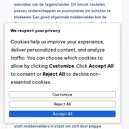
aanvallen van de tegenstander. Dit omvat tackelen,
passes onderscheppen en positioneren om schoten te
blokkeren. Een goed afgeronde middenvelder kan de
flow van de tegenstander verstoren terwijl hij ook de
defensieve inspanningen van zijn eigen team
We respect your privacy
ondersteunt.
Cookies help us improve your experience,
Het oefenen van defensieve drills, zoals 1v1-situaties en
deliver personalized content, and analyze
positionerings oefeningen, kan middenvelders helpen hun
traffic. You can choose which cookies to
defensieve vaardigheden te scherpen. Begrijpen
wanneer je moet tackelen en wanneer je je positie moet
allow by clicking
Customize
. Click
Accept All
behouden, is de sleutel tot effectief verdedigen.
to consent or
Reject All
to decline non-
essential cookies.
Balcontrole
Customize
Balcontrole is fundamenteel voor middenvelders, omdat
het hen in staat stelt om balbezit onder druk te
Reject All
behouden en plays effectief uit te voeren. Deze
Accept All
vaardigheid omvat dribbelen, ontvangen en de bal
beschermen tegen tegenstanders. Goede balcontrole
stelt middenvelders in staat om zich door krappe